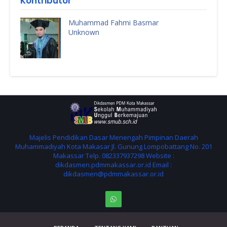
Kontributor
Muhammad Fahmi Basmar
Unknown
Majelis Pendidikan Dasar Menengah Pimpinan Daerah
Muhammadiyah Kota Makasar Jl. Gunung Lompobattang No. 201
Makassar Telp. 082337937298 Website :
dikdasmen.pdmmakassar.or.id Email :
dikdasmen@pdmmakassar.or.id